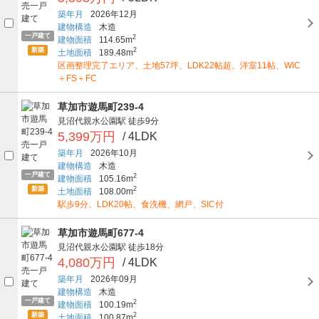
築年月
2026年12月
建物構造
木造
一戸建て
2
建物面積
114.65m
新築
2
土地面積
189.48m
区画整理完了エリア、土地57坪、LDK22帖超、洋室11帖、WIC
＋FS＋FC
草加市遊馬町239-4
見沼代親水公園駅
徒歩9分
5,399万円
/ 4LDK
築年月
2026年10月
建物構造
木造
一戸建て
2
建物面積
105.16m
新築
2
土地面積
108.00m
駅歩9分、LDK20帖、食洗機、網戸、SIC付
草加市遊馬町677-4
見沼代親水公園駅
徒歩18分
4,080万円
/ 4LDK
築年月
2026年09月
建物構造
木造
一戸建て
2
建物面積
100.19m
新築
2
土地面積
100.87m