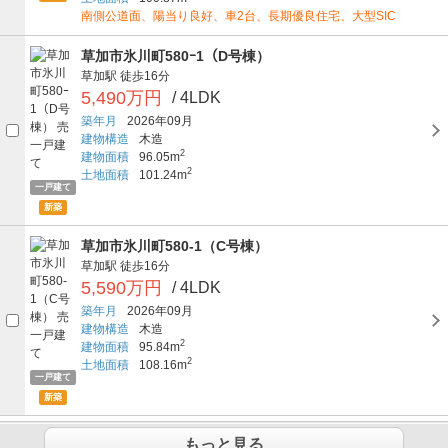
南側公道面、陽当り良好、車2台、長期優良住宅、大型SIC
草加市氷川町580ｰ1（D号棟）
草加駅
徒歩16分
5,490万円
/ 4LDK
築年月
2026年09月
建物構造
木造
2
建物面積
96.05m
2
土地面積
101.24m
一戸建て
新築
草加市氷川町580-1（C号棟）
草加駅
徒歩16分
5,590万円
/ 4LDK
築年月
2026年09月
建物構造
木造
2
建物面積
95.84m
2
土地面積
108.16m
一戸建て
新築
もっと見る