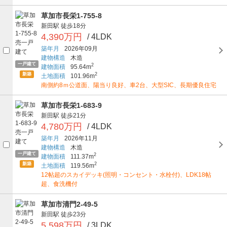
草加市長栄1-755-8
新田駅
徒歩18分
4,390万円
/ 4LDK
築年月
2026年09月
建物構造
木造
一戸建て
2
建物面積
95.64m
新築
2
土地面積
101.96m
南側約8ｍ公道面、陽当り良好、車2台、大型SIC、長期優良住宅
草加市長栄1-683-9
新田駅
徒歩21分
4,780万円
/ 4LDK
築年月
2026年11月
建物構造
木造
一戸建て
2
建物面積
111.37m
新築
2
土地面積
119.56m
12帖超のスカイデッキ(照明・コンセント・水栓付)、LDK18帖
超、食洗機付
草加市清門2-49-5
新田駅
徒歩23分
5,598万円
/ 3LDK