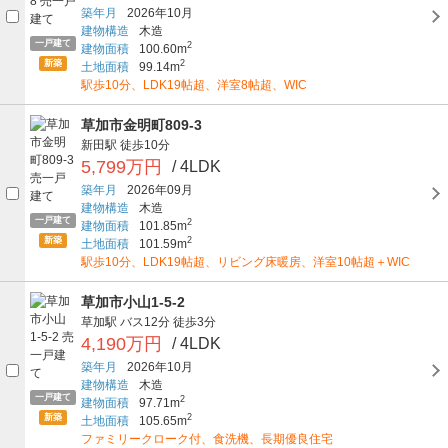
築年月
2026年10月
建物構造
木造
一戸建て
2
建物面積
100.60m
新築
2
土地面積
99.14m
駅歩10分、LDK19帖超、洋室8帖超、WIC
草加市金明町809-3
新田駅
徒歩10分
5,799万円
/ 4LDK
築年月
2026年09月
建物構造
木造
一戸建て
2
建物面積
101.85m
新築
2
土地面積
101.59m
駅歩10分、LDK19帖超、リビング床暖房、洋室10帖超＋WIC
草加市小山1-5-2
草加駅
バス12分
徒歩3分
4,190万円
/ 4LDK
築年月
2026年10月
建物構造
木造
一戸建て
2
建物面積
97.71m
新築
2
土地面積
105.65m
ファミリークローク付、食洗機、長期優良住宅