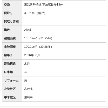
交通
東武伊勢崎線 草加駅徒歩13分
間取り
3LDK+S（納戸）
間取り詳細
階数
2階建
2
建物面積
105.62m
（31.95坪）
2
土地面積
100.11m
（30.28坪）
築年月
2026年06月
建物構造
木造
駐車場
有
リフォーム
無
小学校区
高砂小
中学校区
瀬崎中