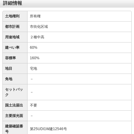
詳細情報
土地権利
所有権
都市計画
市街化区域
用途地域
２種中高
建ぺい率
60%
容積率
160%
地目
宅地
角地
－
セットバッ
－
ク
国土法届出
不要
主要採光面
－
建築確認番
第25UDI1W建12546号
号