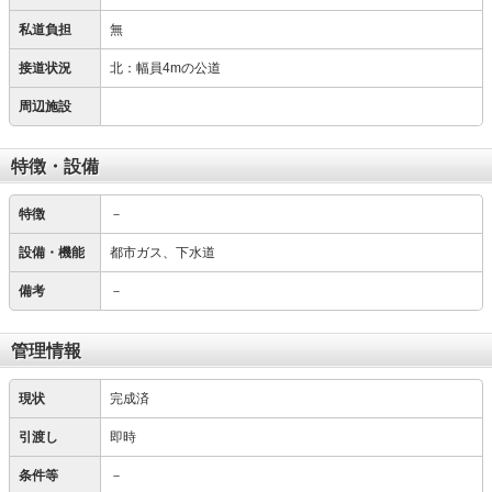
私道負担
無
接道状況
北：幅員4mの公道
周辺施設
特徴・設備
特徴
－
設備・機能
都市ガス、下水道
備考
－
管理情報
現状
完成済
引渡し
即時
条件等
－