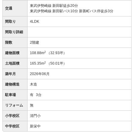
東武伊勢崎線 新田駅徒歩20分
交通
東武伊勢崎線 新田駅バス10分 新善町バス停徒歩3分
間取り
4LDK
間取り詳細
階数
2階建
2
建物面積
108.88m
（32.93坪）
2
土地面積
165.35m
（50.01坪）
築年月
2026年06月
建物構造
木造
駐車場
有
3台
リフォーム
無
小学校区
清門小
中学校区
新栄中