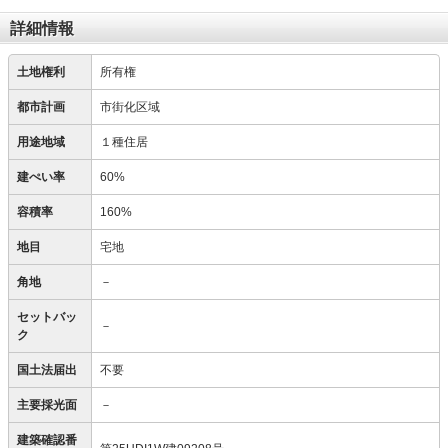
詳細情報
土地権利
所有権
都市計画
市街化区域
用途地域
１種住居
建ぺい率
60%
容積率
160%
地目
宅地
角地
－
セットバッ
－
ク
国土法届出
不要
主要採光面
－
建築確認番