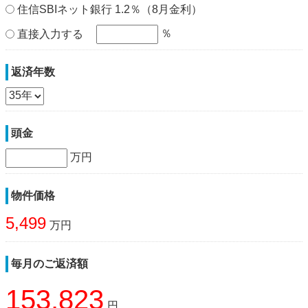
住信SBIネット銀行 1.2％（8月金利）
％
直接入力する
返済年数
頭金
万円
物件価格
5,499
万円
毎月のご返済額
153,823
円