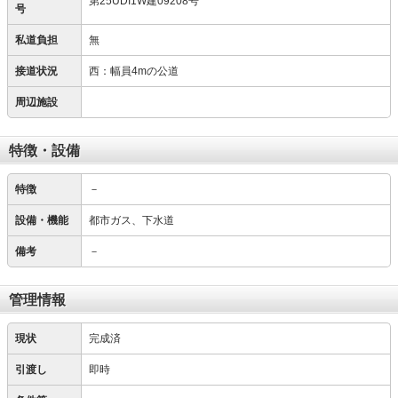
第25UDI1W建09208号
号
私道負担
無
接道状況
西：幅員4mの公道
周辺施設
特徴・設備
特徴
－
設備・機能
都市ガス、下水道
備考
－
管理情報
現状
完成済
引渡し
即時