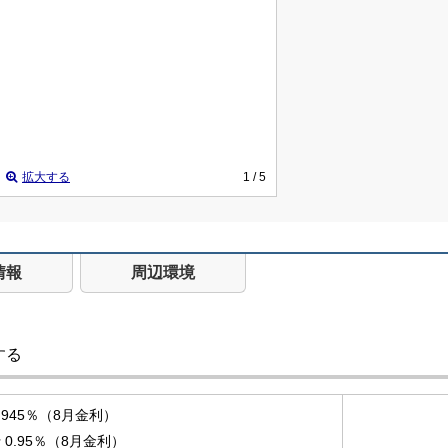
拡大する
1
/ 5
情報
周辺環境
する
.945％（8月金利）
0.95％（8月金利）