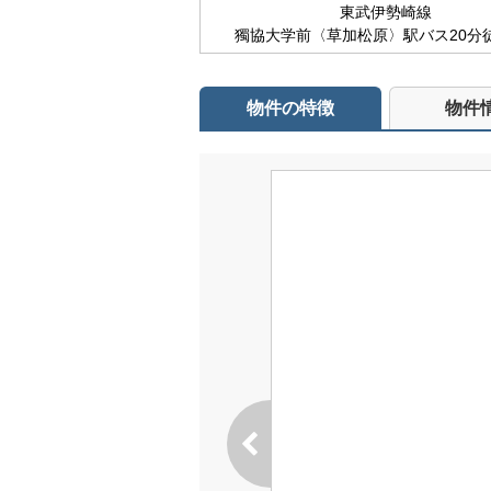
東武伊勢崎線
獨協大学前〈草加松原〉駅バス20分
物件の特徴
物件