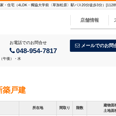
家・住宅（4LDK・獨協大学前〈草加松原〉駅バス20分徒歩3分）[11285
店舗情報
お電話でのお問合せ
メールでのお問
048-954-7817
火（午後）・水
 新築戸建
建物面
所在地
間取り
階数
土地面