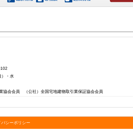
お問い合わ
102
後）・水
業協会会員 （公社）全国宅地建物取引業保証協会会員
イバシーポリシー