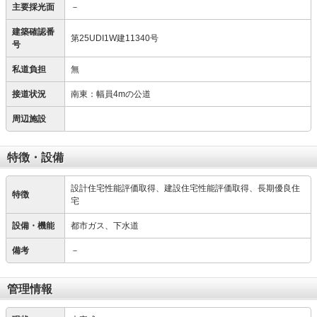
主要採光面
－
建築確認番
第25UDI1W建11340号
号
私道負担
無
接道状況
南東：幅員4mの公道
周辺施設
特徴・設備
設計住宅性能評価取得、建設住宅性能評価取得、長期優良住
特徴
宅
設備・機能
都市ガス、下水道
備考
－
管理情報