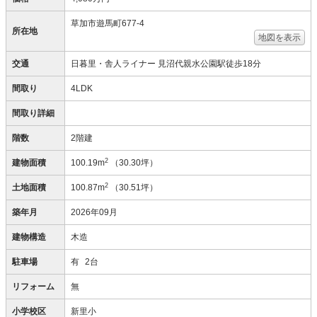
草加市遊馬町677-4
所在地
地図を表示
交通
日暮里・舎人ライナー 見沼代親水公園駅徒歩18分
間取り
4LDK
間取り詳細
階数
2階建
2
建物面積
100.19m
（30.30坪）
2
土地面積
100.87m
（30.51坪）
築年月
2026年09月
建物構造
木造
駐車場
有
2台
リフォーム
無
小学校区
新里小