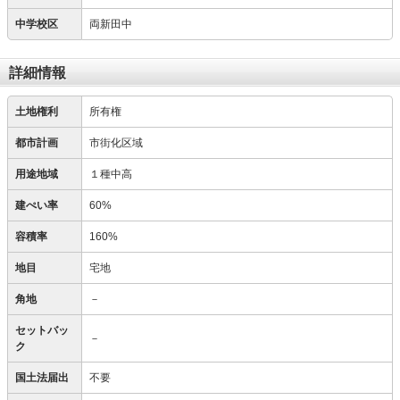
中学校区
両新田中
詳細情報
土地権利
所有権
都市計画
市街化区域
用途地域
１種中高
建ぺい率
60%
容積率
160%
地目
宅地
角地
－
セットバッ
－
ク
国土法届出
不要