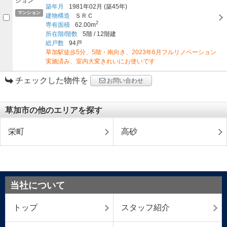
築年月
1981年02月
(築45年)
マンション
建物構造
ＳＲＣ
2
専有面積
62.00m
所在階/階数
5階
/
12階建
総戸数
94戸
草加駅徒歩5分、5階・南向き、2023年6月フルリノベーション
実施済み、室内大変きれいにお使いです
チェックした物件を
お問い合わせ
草加市の他のエリアを探す
栄町
高砂
当社について
トップ
スタッフ紹介