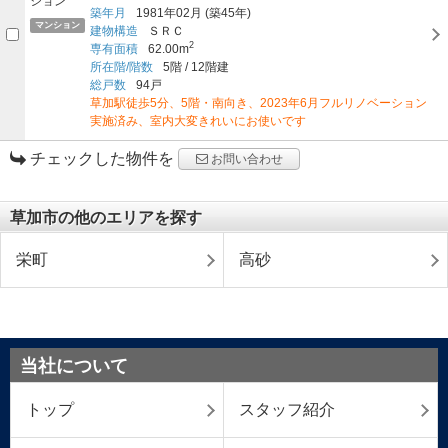
築年月
1981年02月
(築45年)
マンション
建物構造
ＳＲＣ
2
専有面積
62.00m
所在階/階数
5階
/
12階建
総戸数
94戸
草加駅徒歩5分、5階・南向き、2023年6月フルリノベーション
実施済み、室内大変きれいにお使いです
チェックした物件を
お問い合わせ
草加市の他のエリアを探す
栄町
高砂
当社について
トップ
スタッフ紹介