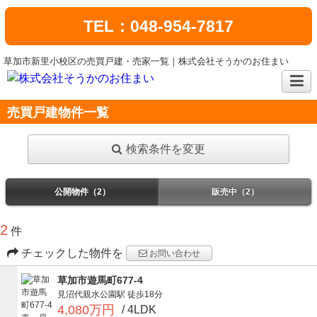
TEL：048-954-7817
草加市新里小校区の売買戸建・売家一覧｜株式会社そうかのお住まい
売買戸建物件一覧
検索条件を変更
公開物件（2）
販売中（2）
2
件
チェックした物件を
お問い合わせ
草加市遊馬町677-4
見沼代親水公園駅
徒歩18分
4,080万円
/ 4LDK