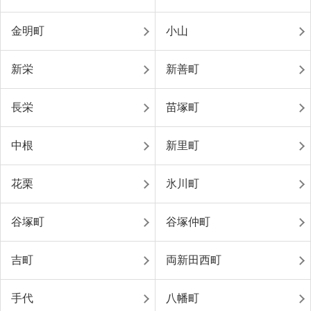
金明町
小山
新栄
新善町
長栄
苗塚町
中根
新里町
花栗
氷川町
谷塚町
谷塚仲町
吉町
両新田西町
手代
八幡町