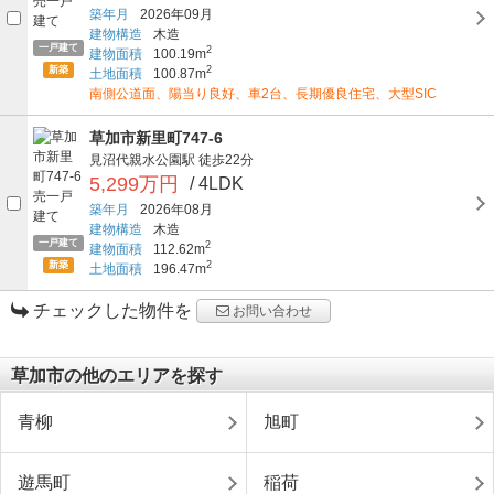
築年月
2026年09月
建物構造
木造
一戸建て
2
建物面積
100.19m
新築
2
土地面積
100.87m
南側公道面、陽当り良好、車2台、長期優良住宅、大型SIC
草加市新里町747-6
見沼代親水公園駅
徒歩22分
5,299万円
/ 4LDK
築年月
2026年08月
建物構造
木造
一戸建て
2
建物面積
112.62m
新築
2
土地面積
196.47m
チェックした物件を
お問い合わせ
草加市の他のエリアを探す
青柳
旭町
遊馬町
稲荷