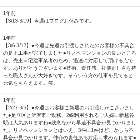
1年前
【3/13-3/19】今週はブログお休みです。
1年前
【3/6-3/12】●今週は先週お引渡しされたのお客様の不具合
の是正工事が完了しました●リノベマンションの良いところ
は、売主＝宅建事業者のため、迅速に対応して頂ける点で
す。ありがとうございます●技術、責任感、礼儀正しさを持
った職人さんが大好きです。そういう方の仕事を見てると
元気をもらえます。笑。
1年前
【2/27-3/5】●今週はお客様ご新居のお引渡しがございまし
た●足立区と所沢市ご勤務、2線利用されるご夫婦に新越谷
駅は人気ありますね●残念ながら早速不具合が見つかりまし
た。リノベマンションとはいえ、3件に1件はどこかしら不
具合が見つかります。仲介の責任ある対応も求められます●