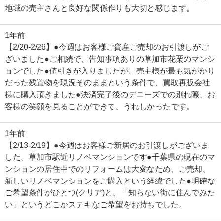
地域の売主さんと良好な関係作りも大切と感じます。
1年前
【2/20-2/26】●今週はお客様ご資産ご売却のお引渡しがご
ざいました●ご相続で、告知事項ありの草加市花栗のマンシ
ョンでした●値引きが入りましたが、売主様が最も気がかり
だった残置物を現況そのままという条件で、買取再販会社
様に購入頂きました●決済完了後のデニーズでの別れ際、お
客様の笑顔を見ることができて、うれしかったです。
1年前
【2/13-2/19】●今週はお客様ご新居のお引渡しがございま
した。草加市駅近リノベマンションです●千葉県の現在のマ
ンションの居住中でのリフォームは大変なため、ご売却、
新しいリノベマンションをご購入という経緯でした●明確な
ご希望条件がひとつ(クリア)と、「知らない街に住んでみた
い」というどこかステキなご希望をお持ちでした。