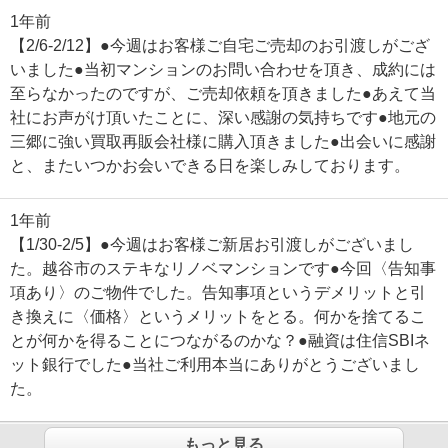
1年前
【2/6-2/12】●今週はお客様ご自宅ご売却のお引渡しがござ
いました●当初マンションのお問い合わせを頂き、成約には
至らなかったのですが、ご売却依頼を頂きました●あえて当
社にお声がけ頂いたことに、深い感謝の気持ちです●地元の
三郷に強い買取再販会社様に購入頂きました●出会いに感謝
と、またいつかお会いできる日を楽しみしております。
1年前
【1/30-2/5】●今週はお客様ご新居お引渡しがございまし
た。越谷市のステキなリノベマンションです●今回〈告知事
項あり〉のご物件でした。告知事項というデメリットと引
き換えに〈価格〉というメリットをとる。何かを捨てるこ
とが何かを得ることにつながるのかな？●融資は住信SBIネ
ット銀行でした●当社ご利用本当にありがとうございまし
た。
もっと見る