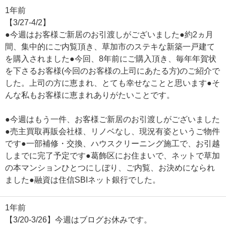
1年前
【3/27-4/2】
●今週はお客様ご新居のお引渡しがございました●約2ヵ月
間、集中的にご内覧頂き、草加市のステキな新築一戸建て
を購入されました●今回、8年前にご購入頂き、毎年年賀状
を下さるお客様(今回のお客様の上司にあたる方)のご紹介で
した。上司の方に恵まれ、とても幸せなことと思います●そ
んな私もお客様に恵まれありがたいことです。
●今週はもう一件、お客様ご新居のお引渡しがございました
●売主買取再販会社様、リノベなし、現況有姿というご物件
です●一部補修・交換、ハウスクリーニング施工で、お引越
しまでに完了予定です●葛飾区にお住まいで、ネットで草加
の本マンションひとつにしぼり、ご内覧、お決めになられ
ました●融資は住信SBIネット銀行でした。
1年前
【3/20-3/26】今週はブログお休みです。